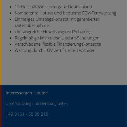
14 Geschäftsstellen in ganz Deutschland
Kompetente Hotline und bequeme EDV-Fernwartung
Einmaliges Umstiegskonzept mit garantierter
Datenübernahme
Umfangreiche Einweisung und Schulung
Regelmäßige kostenlose Update-Schulungen
Verschiedene, flexible Finanzierungskonzepte
Wartung durch TÜV-zertifizierte Techniker
Interessenten-Hotline
Unterstützung und Beratung unter:
+49 8151 - 55 09 219