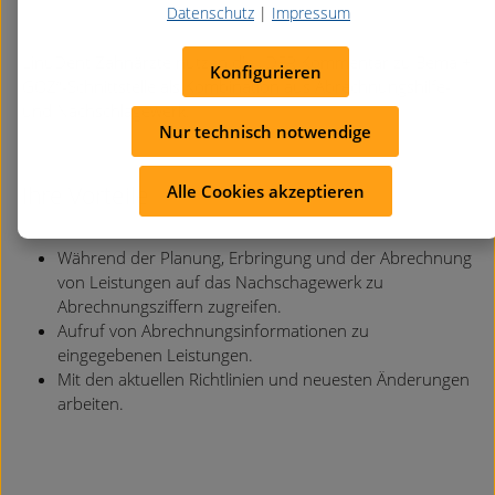
Datenschutz
|
Impressum
LinuDent Zahnärzte nutzen die „DER Kommentar zu Bema +
Konfigurieren
GOZ“-Schnittstelle als Kombination aus Abrechnungshilfe-
und Nachschlagewerk.
Nur technisch notwendige
Alle Cookies akzeptieren
Ihre Vorteile
Während der Planung, Erbringung und der Abrechnung
von Leistungen auf das Nachschagewerk zu
Abrechnungsziffern zugreifen.
Aufruf von Abrechnungsinformationen zu
eingegebenen Leistungen.
Mit den aktuellen Richtlinien und neuesten Änderungen
arbeiten.