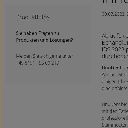
09.03.2023, 
Produktinfos
Sie haben Fragen zu
Abläufe v
Produkten und Lösungen?
Behandlun
IDS 2023 
durchdacht
Melden Sie sich gerne unter
+49 8151 - 55 09 219
LinuDent opt
Wie arbeite i
einigen Jahr
eine erfolgr
LinuDent biet
mit den Pati
professionel
Stammdatenm