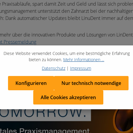
le Praxisabläufe, spart damit Zeit und Geld und lässt sich prob
ngsmanagement unterstützt den Zahnarzt bei der nachhaltigen Be
ch: Dank automatischer Updates bleibt LinuDent immer auf de
 mehr über die innovativen Produkte und Lösungen von LinDent
nt Pressemeldung
Diese Website verwendet Cookies, um eine bestmögliche Erfahrung
bieten zu können.
Mehr Informationen ...
Datenschutz
|
Impressum
Konfigurieren
Nur technisch notwendige
Alle Cookies akzeptieren