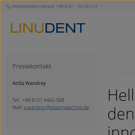
Interessenten-Service:
+49 8151 - 55 09 219
um Hauptinhalt springen
Zur Hauptnavigation springen
Pressekontakt
Über u
Attila Wandrey
Hel
Tel.: +49 8151 4442-568
den 
Mail:
a.wandrey@pharmatechnik.de
inn