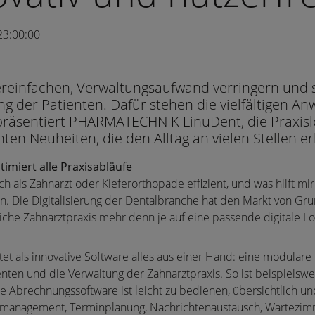
23:00:00
ereinfachen, Verwaltungsaufwand verringern und s
g der Patienten. Dafür stehen die vielfältigen A
präsentiert PHARMATECHNIK LinuDent, die Praxisl
en Neuheiten, die den Alltag an vielen Stellen er
imiert alle Praxisabläufe
ch als Zahnarzt oder Kieferorthopäde effizient, und was hilft mi
en. Die Digitalisierung der Dentalbranche hat den Markt von Gru
eiche Zahnarztpraxis mehr denn je auf eine passende digitale L
et als innovative Software alles aus einer Hand: eine modulare 
enten und die Verwaltung der Zahnarztpraxis. So ist beispiels
le Abrechnungssoftware ist leicht zu bedienen, übersichtlich un
anagement, Terminplanung, Nachrichtenaustausch, Wartezi