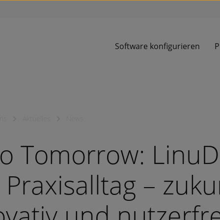
Software konfigurieren
P
ns
Aktuelles
News
lo Tomorrow: LinuDe
Praxisalltag – zuku
ovativ und nutzerfr