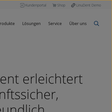
Kundenportal
Shop
LinuDent Demo
rodukte
Lösungen
Service
Über uns
nt erleichtert
nftssicher,
eundlich