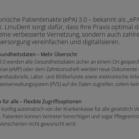
onische Patientenakte (ePA) 3.0 – bekannt als „ePA 
t. LinuDent sorgt dafür, dass Ihre Praxis optimal d
 eine verbesserte Vernetzung, sondern auch zahlre
versorgung vereinfachen und digitalisieren.
sundheitsdaten – Mehr Übersicht
3.0 werden alle Gesundheitsdaten sicher an einem Ort gespei
plan (eMP) oder dem Zahnbonusheft werden neue Dokumente i
ntlassbriefe, Labor- und Bildbefunde sowie elektronische Arbe
axisverwaltungssystem (PVS) auf die Daten zugreifen, sofern kei
für alle – Flexible Zugriffsoptionen
 künftig automatisch von der Krankenkasse für alle gesetzlich Ve
. Patienten können Vertreter berechtigen und sogar Pflegeeinri
m Versicherten nicht gewünscht wird.