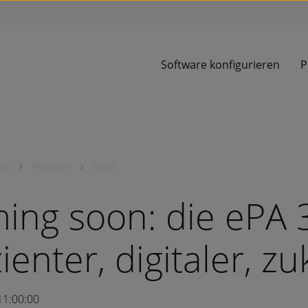
Software konfigurieren
P
ns
Aktuelles
News
ing soon: die ePA 3
zienter, digitaler, z
11:00:00