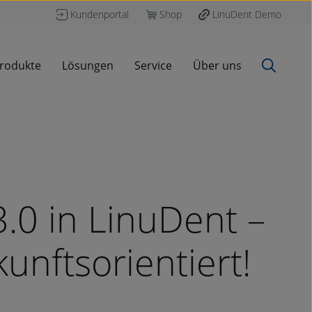
Kundenportal
Shop
LinuDent Demo
rodukte
Lösungen
Service
Über uns
.0 in LinuDent –
ukunftsorientiert!