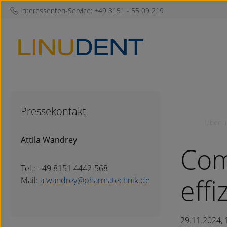
Interessenten-Service:
+49 8151 - 55 09 219
um Hauptinhalt springen
Zur Hauptnavigation springen
Pressekontakt
Über u
Attila Wandrey
Com
Tel.: +49 8151 4442-568
effi
Mail:
a.wandrey@pharmatechnik.de
29.11.2024, 