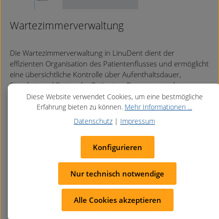
Wartezimmerverwaltung
Die Wartezimmerverwaltung in LinuDent dient der
effizienten Organisation des Patientenflusses und ermöglicht
eine übersichtliche Kontrolle über Aufenthaltsdauer,
Standort und Status der Patienten. Prozesse werden
automatisiert, Wartezeiten reduziert und die Kommunikation
Diese Website verwendet Cookies, um eine bestmögliche
innerhalb der Praxis verbessert, was zu einer höheren
Erfahrung bieten zu können.
Mehr Informationen ...
Patientenzufriedenheit führt.
Datenschutz
|
Impressum
Vorteile
Konfigurieren
Optimierung des Patientenflusses und der
Nur technisch notwendige
Raumbelegung
Reduzierung administrativer Aufgaben und
Alle Cookies akzeptieren
Fehlerquellen
Verbesserung der internen Kommunikation und