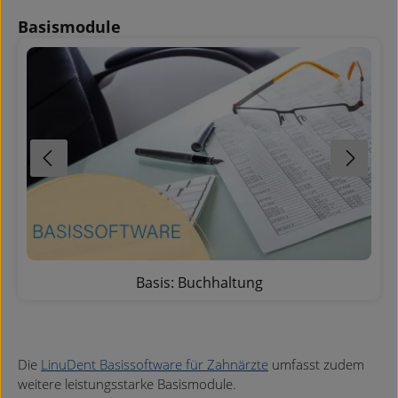
Produktgalerie überspringen
Basismodule
Basis: Buchhaltung
Die
LinuDent Basissoftware für Zahnärzte
umfasst zudem
weitere leistungsstarke Basismodule.